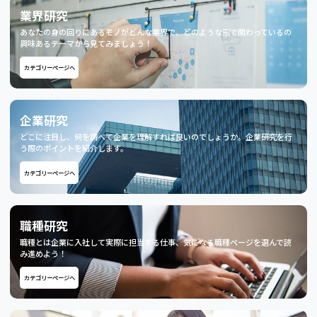
業界研究
あなたの身の回りにあるモノがどんな業界で、どのような形で関わっているの
興味あるテーマから見てみましょう！
カテゴリーページへ
企業研究
どこに注目し、何を調べて企業を理解すれば良いのでしょうか。企業研究を行
う際のポイントを紹介します。
カテゴリーページへ
職種研究
職種とは企業に入社して実際に担当する仕事、気になる職種ページを選んで読
み進めよう！
カテゴリーページへ