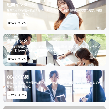
短期インターン
先輩たちの約6割が参加するインターンシップ。始まる時期や実際の内容、時期
毎の服装などを紹介！
カテゴリーページへ
長期インターン
具体的な業務を深く知り、選考にも生かせる経験が増えていく長期インターン
シップ特有の志望動機の書き方や選び方を見てみよう！
カテゴリーページへ
OB/OG訪問
社会人に現場の声を聞きに行く前にメールの仕方、当日の流れ、注意点などを
知っておきましょう。
カテゴリーページへ