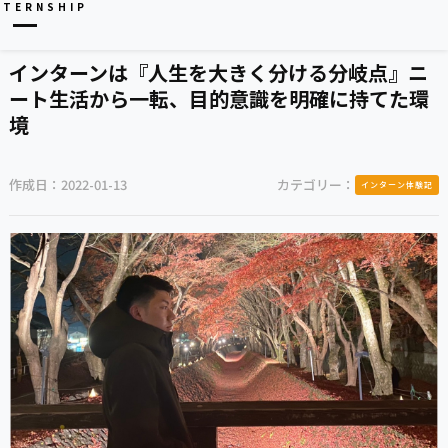
NTERNSHIP
インターンは『人生を大きく分ける分岐点』ニ
ート生活から一転、目的意識を明確に持てた環
境
作成日：
2022-01-13
カテゴリー：
インターン体験記