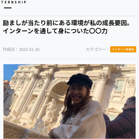
NTERNSHIP
励ましが当たり前にある環境が私の成長要因。
インターンを通して身についた〇〇力
作成日：
2022-01-26
カテゴリー：
インターン体験記