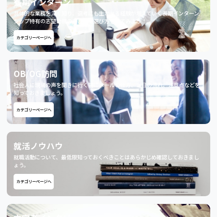
長期インターン
具体的な業務を深く知り、選考にも生かせる経験が増えていく長期インターン
シップ特有の志望動機の書き方や選び方を見てみよう！
カテゴリーページへ
OB/OG訪問
社会人に現場の声を聞きに行く前にメールの仕方、当日の流れ、注意点などを
知っておきましょう。
カテゴリーページへ
就活ノウハウ
就職活動について、最低限知っておくべきことはあらかじめ確認しておきまし
ょう。
カテゴリーページへ