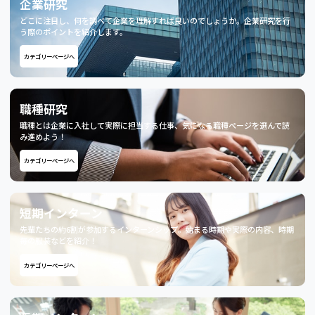
企業研究
どこに注目し、何を調べて企業を理解すれば良いのでしょうか。企業研究を行
う際のポイントを紹介します。
カテゴリーページへ
職種研究
職種とは企業に入社して実際に担当する仕事、気になる職種ページを選んで読
み進めよう！
カテゴリーページへ
短期インターン
先輩たちの約6割が参加するインターンシップ。始まる時期や実際の内容、時期
毎の服装などを紹介！
カテゴリーページへ