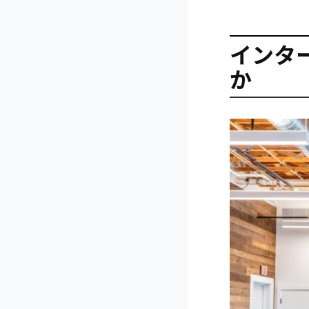
インタ
か