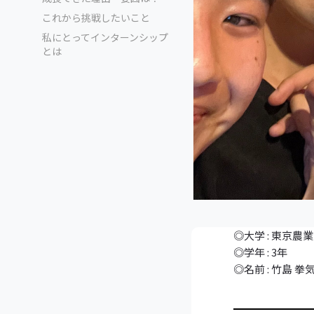
これから挑戦したいこと
私にとってインターンシップ
とは
◎大学 : 東京農
◎学年 : 3年
◎名前 : 竹島 拳