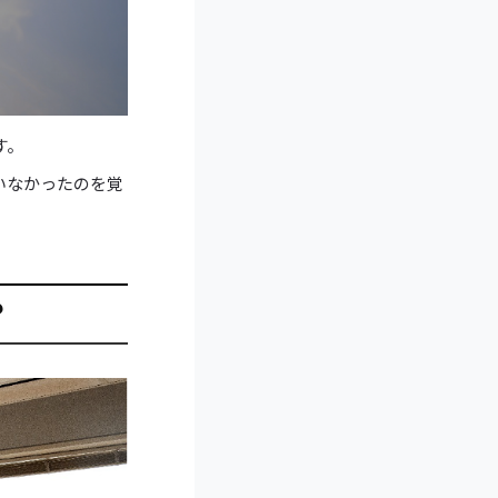
す。
いなかったのを覚
？