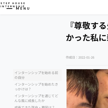
STEP HOUSE
INTERNSHIP
MENU
CLOSE
『尊敬する
かった私に
作成日：
2022-01-26
インターンシップを始める前
の自分
インターンシップを始めたき
っかけは？
インターンシップを通じてど
んな風に成長したか
成長できた理由・要因は？