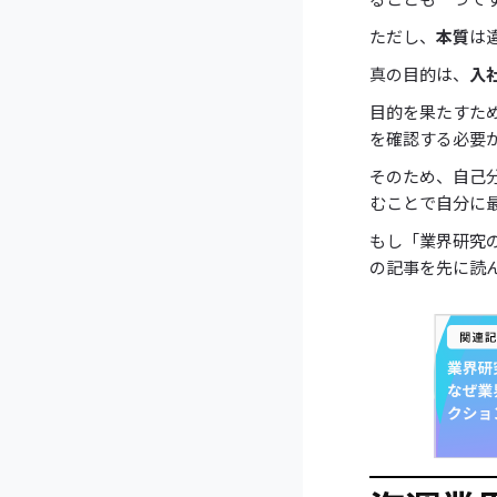
ただし、
本質
は
真の目的は、
入
目的を果たすた
を確認する必要
そのため、自己
むことで自分に
もし「業界研究
の記事を先に読