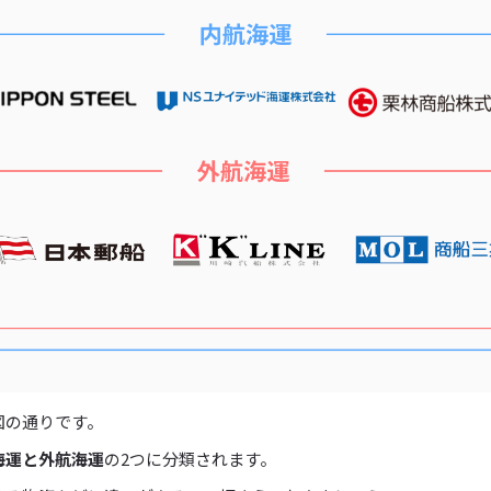
図の通りです。
海運と外航海運
の2つに分類されます。