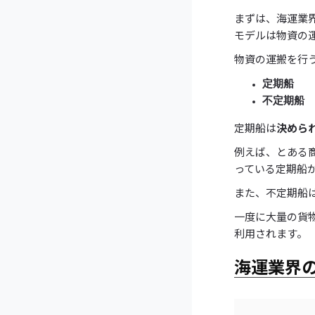
まずは、海運業
モデルは物資の
物資の運搬を行
定期船
不定期船
定期船は
決めら
例えば、とある
っている定期船
また、不定期船
一度に大量の貨
利用されます。
海運業界