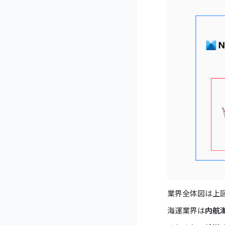
業界全体図は上
海運業界は
内航