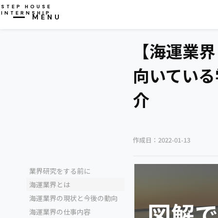
STEP HOUSE
INTERNSHIP
MENU
CLOSE
【海運業界
向いている
介
作成日：
2022-01-13
業界研究をする前に
海運業界とは
海運業界の現状と今後の動向
海運業界の仕事内容