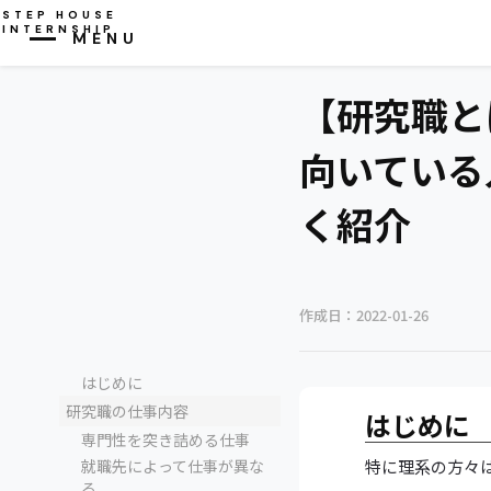
STEP HOUSE
INTERNSHIP
MENU
CLOSE
【研究職と
向いている
く紹介
作成日：
2022-01-26
はじめに
研究職の仕事内容
はじめに
専門性を突き詰める仕事
就職先によって仕事が異な
特に理系の方々
る