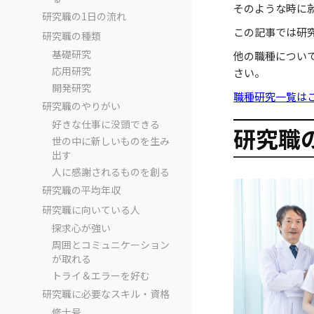
そのような時に
研究職の1日の流れ
この記事では研
研究職の種類
基礎研究
他の職種につい
応用研究
さい。
開発研究
職種研究一覧は
研究職のやりがい
好きな仕事に没頭できる
研究職
世の中に新しいものを生み
出す
人に感謝されるものを創る
研究職の平均年収
研究職に向いている人
探求心が強い
周囲とコミュニケーション
が取れる
トライ＆エラーを好む
研究職に必要なスキル・資格
修士号