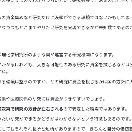
中の役に立つのかわかりづらいという研究も多く、お金の出し手が
めの資金集めなど研究だけに没頭ができる環境ではないかもしれま
やりつつもどこまでやりたい研究を実現できるかが未知数であるの
。
ば理化学研究所のような国が運営する研究機関になります。
がかかるけれども、大きな可能性のある研究に資金を投じるなどは
すね。
きる環境は整うのですが、どの研究に資金を投じるかは国の方針に
。
炭素や医療関係の研究には資金がつきやすいでしょう。
策次第で研究の方針が左右される
ので安定した職場ではあります。
りたい研究ができるかどうかはわからないという特徴もあるのです
にしてもそれぞれ長所と短所がありますので、きちんと自分の価値