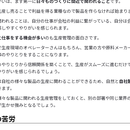
がいは、まず第一に
日々ものづくりに間近で関われること
です。
生産し売ることで利益を得る業種なので製品を作らなければ始まり
関われることは、自分の仕事が会社の利益に繋がっている、自分は
感しやすくやりがいを感じられます。
と仕事をする機会が多い
のも生産管理の面白さです。
で生産現場のオペレーターさんはもちろん、営業の方や原料メーカ
事のやりとりをすることになります。
のやりとりから信頼関係を築くことで、生産がスムーズに進むだけ
やりがいを感じられるでしょう。
は自社の様々な製品の生産に関わることができるため、自然と
自社
きます。
様々な製品に関われる生産管理をしておくと、別の部署や同じ業界
が生かせ強みとなるでしょう。
の苦労