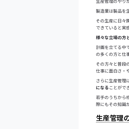
生産管理のやり
製造業は製品を
その生産に日々
できていると実
様々な立場の方
計画を立てる中
の多くの方と仕
その方々と普段
仕事に面白さ・
さらに生産管理
になる
ことがで
若手のうちから
際にもその知識
生産管理