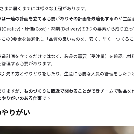
客さまに届くまでには様々な工程があります。
際は一連の計画を立てる
必要があり
その計画を最適化する
のが生産
uality)・原価(Cost)・納期(Delivery)の3つの要素から成り
はこの3要素を最適化し「品質の良いものを、安く、早く」つくる
製造計画を立てるだけではなく、製品の需要（受注量）を確認し材
を管理する必要があります。
取引先の方とやりとりをしたり、生産に必要な人員の管理をしたり
ありますが、
ものづくりに間近で関わることができ
チームで製品を
にやりがいのある仕事
です。
のやりがい