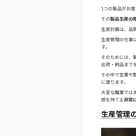
1つの製品がお
その
製品生産の
生産計画は、品質(Q
生産管理の仕事
す。
そのためには、
出荷・納品まで
その中で営業や
に渡ります。
大変な職業では
感を持てる
非常
生産管理