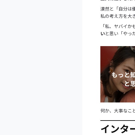
漠然と「自分は
私の考え方を大
「私、ヤバイか
い
と思い「やっ
何か、大事なこ
インタ