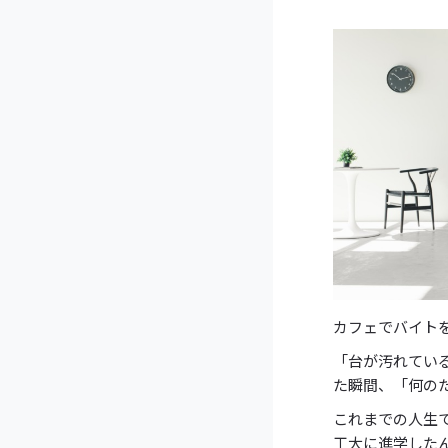
カフェでバイト
「台が汚れてい
た瞬間、「何の
これまでの人生
工大に進学した