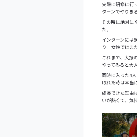
実際に研修に行
ターンでやりき
その時に絶対に
た。
インターンには
り。女性ではま
これまで、大抵
やってみると大
同時に入った4
取れた時は本当
成長できた理由
いが熱くて、気