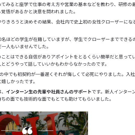
ってみると座学で仕事の考え方や営業の基本などを教わり、研修の
る覚悟があるかと決意を問われました。
やりきろうと決めその結果、会社内で史上初の女性クローザーにな
80名ほどの学生が在籍していますが、学生でクローザーまでできる
だ一人もいませんでした。
のことはできる自信がありアポイントをとるくらい簡単だと思って
人とどうやって話していいかもわからなかったのです。
人の中でも初契約が一番遅くそれが悔しくて必死にやりました。入社
に嬉しかったです。
は、
インターン生の先輩や社員さんのサポート
です。新人インター
持ちの面でも技術的な面でもとても助けてもらいました。