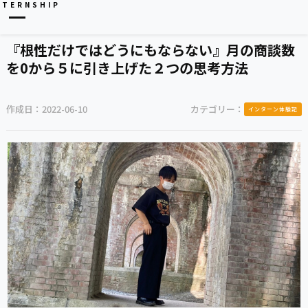
NTERNSHIP
『根性だけではどうにもならない』月の商談数
を0から５に引き上げた２つの思考方法
作成日：
2022-06-10
カテゴリー：
インターン体験記