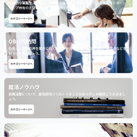
具体的な業務を深く知り、選考にも生かせる経験が増えていく長期インターン
シップ特有の志望動機の書き方や選び方を見てみよう！
カテゴリーページへ
OB/OG訪問
社会人に現場の声を聞きに行く前にメールの仕方、当日の流れ、注意点などを
知っておきましょう。
カテゴリーページへ
就活ノウハウ
就職活動について、最低限知っておくべきことはあらかじめ確認しておきまし
ょう。
カテゴリーページへ
内定者インタビュー