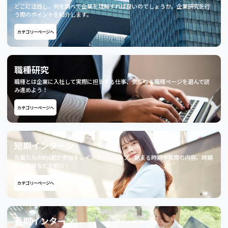
どこに注目し、何を調べて企業を理解すれば良いのでしょうか。企業研究を行
う際のポイントを紹介します。
カテゴリーページへ
職種研究
職種とは企業に入社して実際に担当する仕事、気になる職種ページを選んで読
み進めよう！
カテゴリーページへ
短期インターン
先輩たちの約6割が参加するインターンシップ。始まる時期や実際の内容、時期
毎の服装などを紹介！
カテゴリーページへ
長期インターン