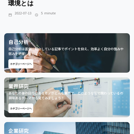
環境とは
2022-07-13
5
minute
自己分析
自己分析は面倒！紹介している記事でポイントを抑え、効率よく自分の強みや
弱みを把握しましょう。
カテゴリーページへ
業界研究
あなたの身の回りにあるモノがどんな業界で、どのような形で関わっているの
興味あるテーマから見てみましょう！
カテゴリーページへ
企業研究