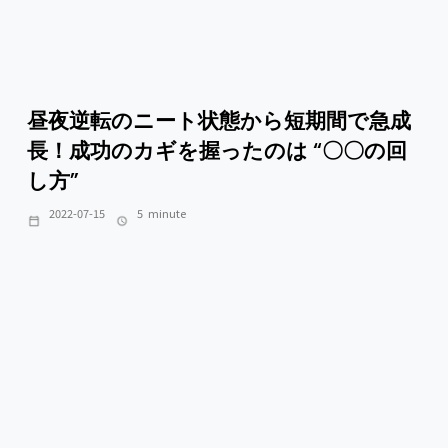
昼夜逆転のニート状態から短期間で急成
長！成功のカギを握ったのは “〇〇の回
し方”
2022-07-15
5
minute