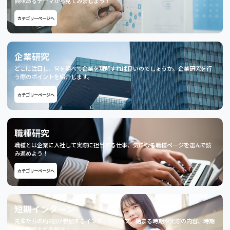
興味あるテーマから見てみましょう！
カテゴリーページへ
企業研究
どこに注目し、何を調べて企業を理解すれば良いのでしょうか。企業研究を行
う際のポイントを紹介します。
カテゴリーページへ
職種研究
職種とは企業に入社して実際に担当する仕事、気になる職種ページを選んで読
み進めよう！
カテゴリーページへ
短期インターン
先輩たちの約6割が参加するインターンシップ。始まる時期や実際の内容、時期
毎の服装などを紹介！