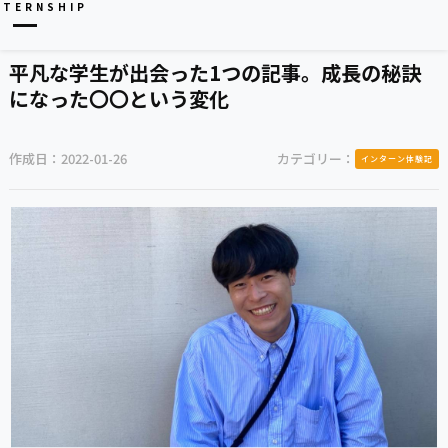
NTERNSHIP
平凡な学生が出会った1つの記事。成長の秘訣
になった〇〇という変化
作成日：
2022-01-26
カテゴリー：
インターン体験記