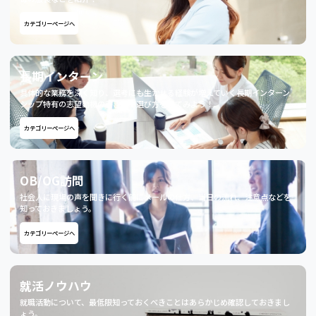
カテゴリーページへ
長期インターン
具体的な業務を深く知り、選考にも生かせる経験が増えていく長期インターン
シップ特有の志望動機の書き方や選び方を見てみよう！
カテゴリーページへ
OB/OG訪問
社会人に現場の声を聞きに行く前にメールの仕方、当日の流れ、注意点などを
知っておきましょう。
カテゴリーページへ
就活ノウハウ
就職活動について、最低限知っておくべきことはあらかじめ確認しておきまし
ょう。