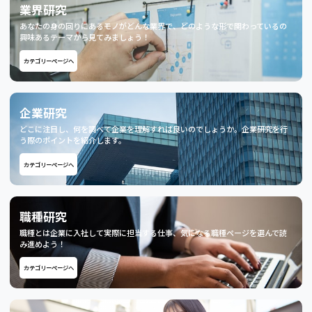
業界研究
あなたの身の回りにあるモノがどんな業界で、どのような形で関わっているの
興味あるテーマから見てみましょう！
カテゴリーページへ
企業研究
どこに注目し、何を調べて企業を理解すれば良いのでしょうか。企業研究を行
う際のポイントを紹介します。
カテゴリーページへ
職種研究
職種とは企業に入社して実際に担当する仕事、気になる職種ページを選んで読
み進めよう！
カテゴリーページへ