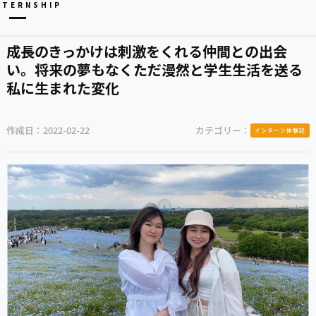
NTERNSHIP
成長のきっかけは刺激をくれる仲間との出会
い。将来の夢もなくただ漫然と学生生活を送る
私に生まれた変化
作成日：
2022-02-22
カテゴリー：
インターン体験記