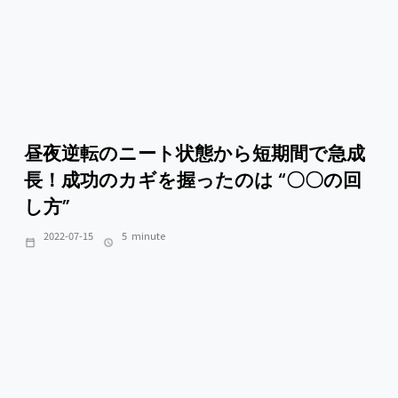
昼夜逆転のニート状態から短期間で急成
長！成功のカギを握ったのは “〇〇の回
し方”
2022-07-15
5
minute