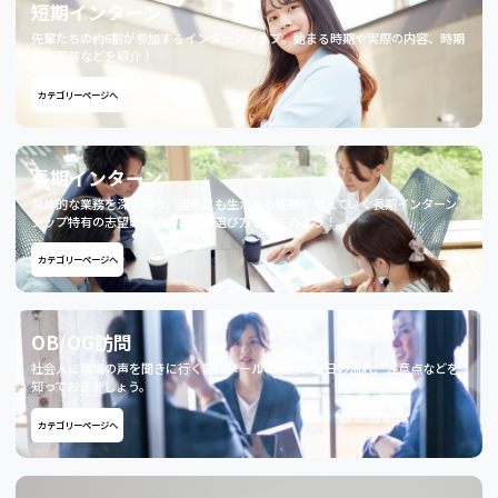
短期インターン
先輩たちの約6割が参加するインターンシップ。始まる時期や実際の内容、時期
毎の服装などを紹介！
カテゴリーページへ
長期インターン
具体的な業務を深く知り、選考にも生かせる経験が増えていく長期インターン
シップ特有の志望動機の書き方や選び方を見てみよう！
カテゴリーページへ
OB/OG訪問
社会人に現場の声を聞きに行く前にメールの仕方、当日の流れ、注意点などを
知っておきましょう。
カテゴリーページへ