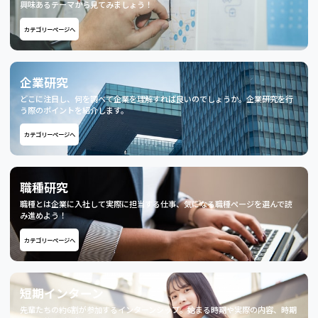
興味あるテーマから見てみましょう！
カテゴリーページへ
企業研究
どこに注目し、何を調べて企業を理解すれば良いのでしょうか。企業研究を行
う際のポイントを紹介します。
カテゴリーページへ
職種研究
職種とは企業に入社して実際に担当する仕事、気になる職種ページを選んで読
み進めよう！
カテゴリーページへ
短期インターン
先輩たちの約6割が参加するインターンシップ。始まる時期や実際の内容、時期