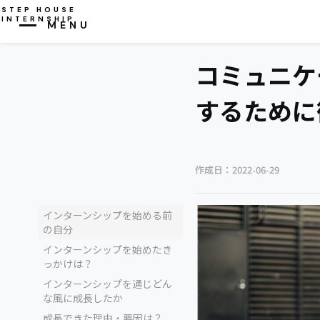
STEP HOUSE
INTERNSHIP
MENU
CLOSE
コミュニケ
するために
作成日：
2022-06-29
インターンシップを始める前
の自分
インターンシップを始めたき
っかけは？
インターンシップを通じどん
な風に成長したか
成長できた理由・要因は？