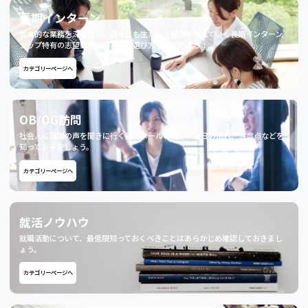
長期インターン
具体的な業務を深く知り、選考にも生かせる経験が増えていく長期インターン
シップ特有の志望動機の書き方や選び方を見てみよう！
カテゴリーページへ
OB/OG訪問
社会人に現場の声を聞きに行く前にメールの仕方、当日の流れ、注意点などを
知っておきましょう。
カテゴリーページへ
就活ノウハウ
就職活動について、最低限知っておくべきことはあらかじめ確認しておきまし
ょう。
カテゴリーページへ