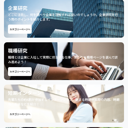
企業研究
どこに注目し、何を調べて企業を理解すれば良いのでしょうか。企業研究を行
う際のポイントを紹介します。
カテゴリーページへ
職種研究
職種とは企業に入社して実際に担当する仕事、気になる職種ページを選んで読
み進めよう！
カテゴリーページへ
短期インターン
先輩たちの約6割が参加するインターンシップ。始まる時期や実際の内容、時期
毎の服装などを紹介！
カテゴリーページへ