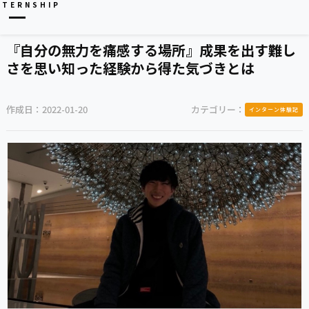
NTERNSHIP
『自分の無力を痛感する場所』成果を出す難し
さを思い知った経験から得た気づきとは
作成日：
2022-01-20
カテゴリー：
インターン体験記