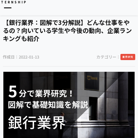
NTERNSHIP
【銀行業界：図解で3分解説】どんな仕事をや
るの？向いている学生や今後の動向、企業ラン
キングも紹介
作成日：
2022-01-13
カテゴリー：
業界研究