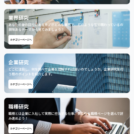
業界研究
あなたの身の回りにあるモノがどんな業界で、どのような形で関わっているの
興味あるテーマから見てみましょう！
カテゴリーページへ
企業研究
どこに注目し、何を調べて企業を理解すれば良いのでしょうか。企業研究を行
う際のポイントを紹介します。
カテゴリーページへ
職種研究
職種とは企業に入社して実際に担当する仕事、気になる職種ページを選んで読
み進めよう！
カテゴリーページへ