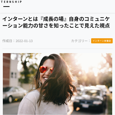
NTERNSHIP
インターンとは『成長の場』自身のコミュニケ
ーション能力の甘さを知ったことで見えた視点
作成日：
2022-01-13
カテゴリー：
インターン体験記