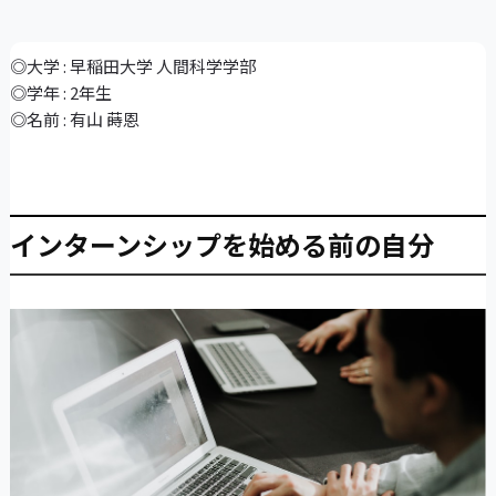
◎大学 : 早稲田大学 人間科学学部
◎学年 : 2年生
◎名前 : 有山 蒔恩
インターンシップを始める前の自分