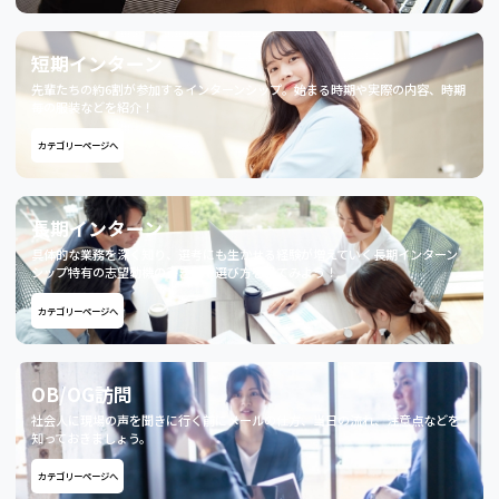
短期インターン
先輩たちの約6割が参加するインターンシップ。始まる時期や実際の内容、時期
毎の服装などを紹介！
カテゴリーページへ
長期インターン
具体的な業務を深く知り、選考にも生かせる経験が増えていく長期インターン
シップ特有の志望動機の書き方や選び方を見てみよう！
カテゴリーページへ
OB/OG訪問
社会人に現場の声を聞きに行く前にメールの仕方、当日の流れ、注意点などを
知っておきましょう。
カテゴリーページへ